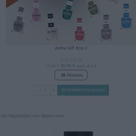
Aloha Gift Box 3
35,00
€
70,00
€
συμπ. Φ.Π.Α
35
Πόντους
ΠΡΟΣΘΗΚΗ ΣΤΟ ΚΑΛΑΘΙ
 την περιποίηση των άκρων σου!