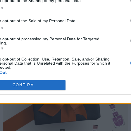
💖 Αξεσουάρ περιποίησης
o opt-out of the Sharing of my personal data.
In
σκεφθείτε μας στο κατάστημα ή παραγγείλτε online 
o opt-out of the Sale of my Personal Data.
-50%
In
to opt-out of processing my Personal Data for Targeted
ing.
In
o opt-out of Collection, Use, Retention, Sale, and/or Sharing
ersonal Data that Is Unrelated with the Purposes for which it
lected.
Out
CONFIRM