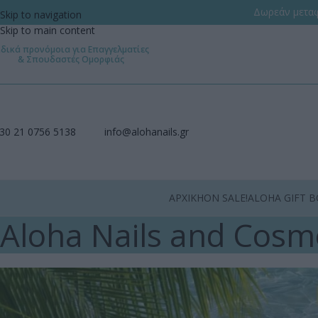
Δωρεάν μεταφ
Skip to navigation
Skip to main content
ιδικά προνόμοια για Επαγγελματίες
& Σπουδαστές Ομορφιάς
30 21 0756 5138
info@alohanails.gr
ΑΡΧΙΚΗ
ON SALE!
ALOHA GIFT B
Aloha Nails and Cosm