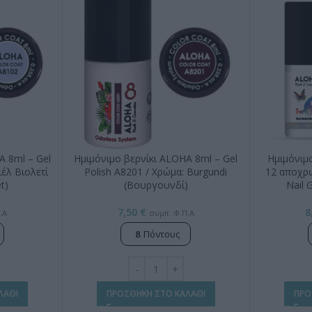
A 8ml – Gel
Ημιμόνιμο βερνίκι ALOHA 8ml – Gel
Ημιμόνιμ
ιέλ Βιολετί
Polish A8201 / Χρώμα: Burgundi
12 αποχρώ
et)
(Βουργουνδί)
Nail 
7,50
€
8
.Α
συμπ. Φ.Π.Α
8
Πόντους
ΛΑΘΙ
ΠΡΟΣΘΗΚΗ ΣΤΟ ΚΑΛΑΘΙ
ΠΡΟ