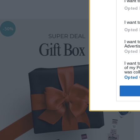
I want t
Opted 
👉 Επι
I want t
-50%
Opted 
I want 
Advertis
Opted 
I want t
of my P
was col
Opted 