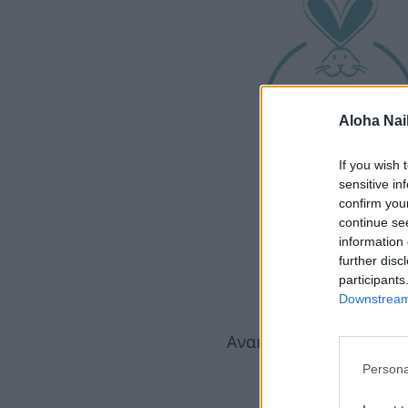
Aloha Nai
If you wish 
sensitive in
confirm you
continue se
information 

further disc
participants
Για την περιπο
Downstream 
Ανακαλύψτε τη νέα μα
Persona