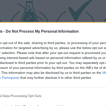
ls -
Do Not Process My Personal Information
to opt-out of the sale, sharing to third parties, or processing of your per
formation for targeted advertising by us, please use the below opt-out s
r selection. Please note that after your opt-out request is processed y
eing interest-based ads based on personal information utilized by us or
disclosed to third parties prior to your opt-out. You may separately opt-

Aloha Gift Box – Μοναδική Προσφορά!
losure of your personal information by third parties on the IAB’s list of
. This information may also be disclosed by us to third parties on the
IA
ίηση των άκρων σας, εμπιστευτείτε την
Aloha Nails
Participants
that may further disclose it to other third parties.
ς σειρά
Aloha Gift Boxes
με όλα όσα χρειάζεστε για 
✨ Premium βερνίκια νυχιών
l Data Processing Opt Outs
🌿 Φυσικά έλαια ενυδάτωσης