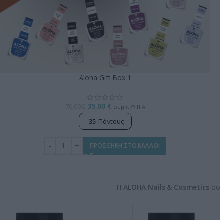
Aloha Gift Box 1
35,00
€
70,00
€
συμπ. Φ.Π.Α
35
Πόντους
ΠΡΟΣΘΗΚΗ ΣΤΟ ΚΑΛΑΘΙ
Η
ALOHA Nails & Cosmetics
σου