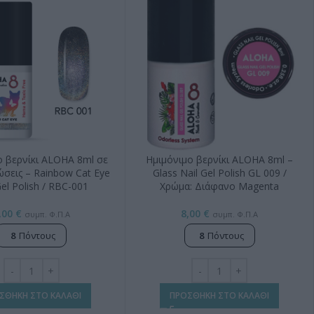
ο βερνίκι ALOHA 8ml σε
Ημιμόνιμο βερνίκι ALOHA 8ml –
σεις – Rainbow Cat Eye
Glass Nail Gel Polish GL 009 /
Gel Polish / RBC-001
Χρώμα: Διάφανο Magenta
,00
€
8,00
€
συμπ. Φ.Π.Α
συμπ. Φ.Π.Α
8
Πόντους
8
Πόντους
ΣΘΗΚΗ ΣΤΟ ΚΑΛΑΘΙ
ΠΡΟΣΘΗΚΗ ΣΤΟ ΚΑΛΑΘΙ