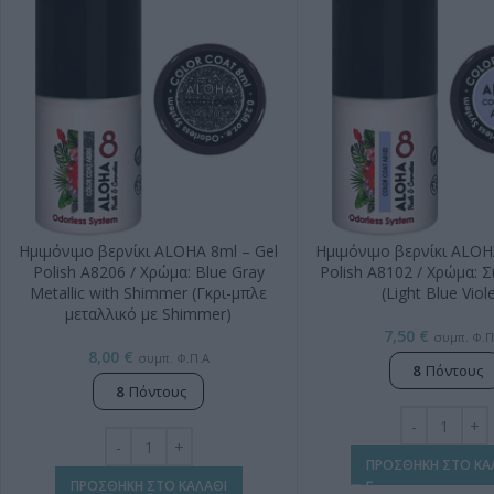
Ημιμόνιμο βερνίκι ALOHA 8ml – Gel
Ημιμόνιμο βερνίκι ALOH
Polish A8206 / Χρώμα: Blue Gray
Polish A8102 / Χρώμα: Σ
Metallic with Shimmer (Γκρι-μπλε
(Light Blue Viol
μεταλλικό με Shimmer)
7,50
€
συμπ. Φ.Π
8,00
€
συμπ. Φ.Π.Α
8
Πόντους
8
Πόντους
ΠΡΟΣΘΗΚΗ ΣΤΟ ΚΑ
ΠΡΟΣΘΗΚΗ ΣΤΟ ΚΑΛΑΘΙ