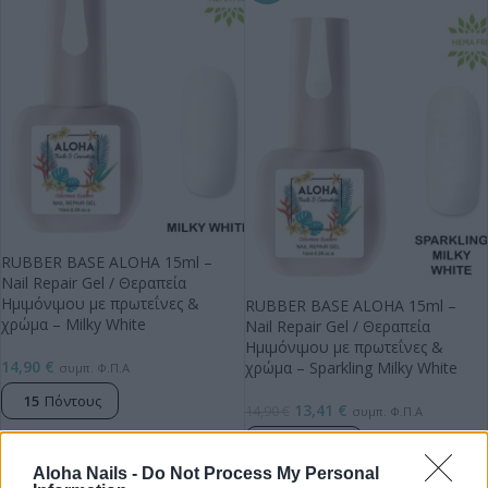
RUBBER BASE ALOHA 15ml –
Nail Repair Gel / Θεραπεία
Ημιμόνιμου με πρωτεΐνες &
RUBBER BASE ALOHA 15ml –
χρώμα – Milky White
Nail Repair Gel / Θεραπεία
Ημιμόνιμου με πρωτεΐνες &
14,90
€
χρώμα – Sparkling Milky White
συμπ. Φ.Π.Α
15
Πόντους
13,41
€
14,90
€
συμπ. Φ.Π.Α
14
Πόντους
Aloha Nails -
Do Not Process My Personal