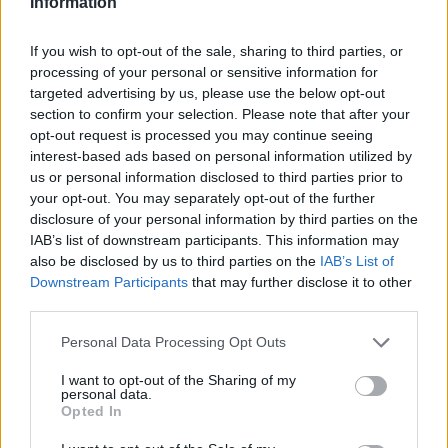
Information
ΠΡΟΣΘΗΚΗ ΣΤΟ ΚΑΛΑΘΙ
ΠΡΟΣΘΗΚΗ ΣΤΟ ΚΑΛΑΘΙ
If you wish to opt-out of the sale, sharing to third parties, or
processing of your personal or sensitive information for
-10%
targeted advertising by us, please use the below opt-out
section to confirm your selection. Please note that after your
opt-out request is processed you may continue seeing
interest-based ads based on personal information utilized by
us or personal information disclosed to third parties prior to
your opt-out. You may separately opt-out of the further
disclosure of your personal information by third parties on the
IAB’s list of downstream participants. This information may
also be disclosed by us to third parties on the
IAB’s List of
Downstream Participants
that may further disclose it to other
third parties.
RUBBER BASE ALOHA 15ml –
Personal Data Processing Opt Outs
Nail Repair Gel / Θεραπεία
Ημιμόνιμου με πρωτεΐνες &
RUBBER BASE ALOHA 15ml –
I want to opt-out of the Sharing of my
personal data.
χρώμα – Light Pink
Nail Repair Gel / Θεραπεία
Opted In
Ημιμόνιμου με πρωτεΐνες &
14,90
€
χρώμα – Sparkling Light Pink
συμπ. Φ.Π.Α