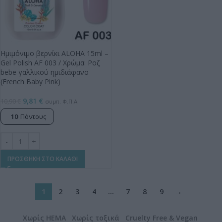
Ημιμόνιμο βερνίκι ALOHA 15ml –
Gel Polish AF 003 / Χρώμα: Ροζ
bebe γαλλικού ημιδιάφανο
(French Baby Pink)
9,81
€
10,90
€
συμπ. Φ.Π.Α
10
Πόντους
ΠΡΟΣΘΗΚΗ ΣΤΟ ΚΑΛΑΘΙ
1
2
3
4
…
7
8
9
→
Χωρίς HEMA Χωρίς τοξικά Cruelty Free & Vegan