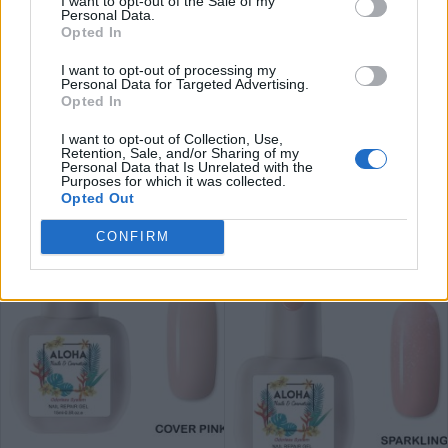
I want to opt-out of the Sale of my
Personal Data.
15
Πόντους
Opted In
13,41
€
14,90
€
συμπ. Φ.Π.Α
I want to opt-out of processing my
14
Πόντους
Personal Data for Targeted Advertising.
Opted In
ΠΡΟΣΘΗΚΗ ΣΤΟ ΚΑΛΑΘΙ
I want to opt-out of Collection, Use,
Retention, Sale, and/or Sharing of my
ΠΡΟΣΘΗΚΗ ΣΤΟ ΚΑΛΑΘΙ
Personal Data that Is Unrelated with the
Purposes for which it was collected.
Opted Out
-10%
CONFIRM