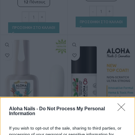
12
Πόντους
ΠΡΟΣΘΗΚΗ ΣΤΟ ΚΑΛΑΘΙ
ΠΡΟΣΘΗΚΗ ΣΤΟ ΚΑΛΑΘΙ
Aloha Nails -
Do Not Process My Personal
Information
RUBBER BASE ALOHA 15ml –
Ημιμόνιμο βερνίκι ALOHA 8ml –
Nail Repair Gel / Θεραπεία
Non-Scratch Ultra Strong Top
Ημιμόνιμου με πρωτεΐνες &
Coat / Ημιμόνιμο Top Coat
If you wish to opt-out of the sale, sharing to third parties, or
χρώμα – Milky White
Non-Scratched
processing of your personal or sensitive information for