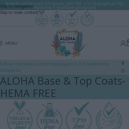
Δωρεάν μεταφορικά για αγορές από 50€ (Για πληρωμές με την
Skip to navigation
κάρτα σας ή τραπεζική μεταφορά)
Skip to main content
MENU
Ειδικά προνόμοια για Επαγγελματίες
& Σπουδαστές
Ομορφιάς
ALOHA Base & Top Coats-
HEMA FREE