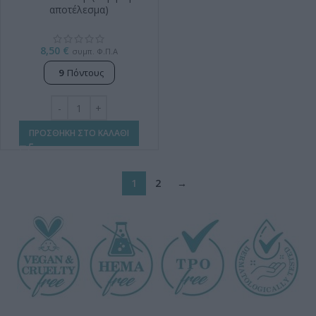
αποτέλεσμα)
8,50
€
συμπ. Φ.Π.Α
9
Πόντους
ΠΡΟΣΘΗΚΗ ΣΤΟ ΚΑΛΑΘΙ
1
2
→