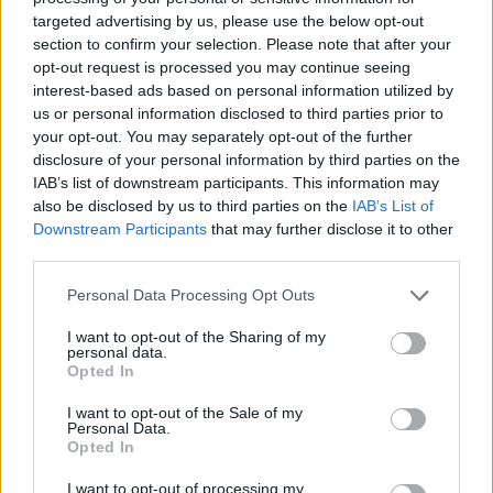
targeted advertising by us, please use the below opt-out
14,90
€
συμπ. Φ.Π.Α
section to confirm your selection. Please note that after your
9,00
€
συμπ. Φ.Π.Α
opt-out request is processed you may continue seeing
15
Πόντους
interest-based ads based on personal information utilized by
9
Πόντους
us or personal information disclosed to third parties prior to
your opt-out. You may separately opt-out of the further
disclosure of your personal information by third parties on the
ΠΡΟΣΘΗΚΗ ΣΤΟ ΚΑΛΑΘΙ
IAB’s list of downstream participants. This information may
ΠΡΟΣΘΗΚΗ ΣΤΟ ΚΑΛΑΘΙ
also be disclosed by us to third parties on the
IAB’s List of
Downstream Participants
that may further disclose it to other
-10%
third parties.
Personal Data Processing Opt Outs
I want to opt-out of the Sharing of my
personal data.
Opted In
I want to opt-out of the Sale of my
Personal Data.
Opted In
I want to opt-out of processing my