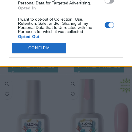
Personal Data for Targeted Advertising.
Ημιμόνιμο βερνίκι Aloha 8ml –
RUBBER BASE ALOHA 15ml –
Opted In
Transfer Foil Gel / Gel για Foil
Nail Repair Gel / Θεραπεία
Stickers
Ημιμόνιμου με πρωτεΐνες &
I want to opt-out of Collection, Use,
χρώμα – Sparkling Milky White
Retention, Sale, and/or Sharing of my
Personal Data that Is Unrelated with the
Purposes for which it was collected.
7,20
€
13,41
€
14,90
€
συμπ. Φ.Π.Α
συμπ. Φ.Π.Α
Opted Out
8
Πόντους
14
Πόντους
CONFIRM
ΠΡΟΣΘΗΚΗ ΣΤΟ ΚΑΛΑΘΙ
ΠΡΟΣΘΗΚΗ ΣΤΟ ΚΑΛΑΘΙ