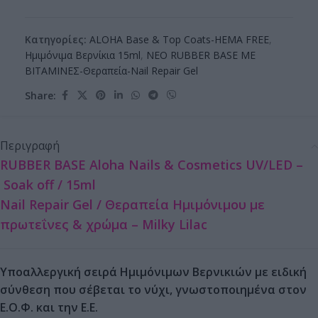
Κατηγορίες:
ALOHA Base & Top Coats-HEMA FREE
,
Ημιμόνιμα Βερνίκια 15ml
,
ΝΕΟ RUBBER BASE ΜΕ
ΒΙΤΑΜΙΝΕΣ-Θεραπεία-Nail Repair Gel
Share:
Περιγραφή
RUBBER BASE Aloha Nails & Cosmetics UV/LED –
Soak off / 15ml
Nail Repair Gel / Θεραπεία Ημιμόνιμου με
πρωτεΐνες & χρώμα – Milky Lilac
Υποαλλεργική σειρά Ημιμόνιμων Βερνικιών με ειδική
σύνθεση που σέβεται το νύχι, γνωστοποιημένα στον
Ε.Ο.Φ. και την Ε.Ε.