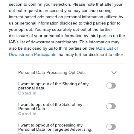
section to confirm your selection. Please note that after your
κατάλληλο τόσο για εγκύους, όσο και για άτομα που πάσχουν από
opt-out request is processed you may continue seeing
αλλεργίες. Για αυτό και είναι 100% ασφαλές στη χρήση, τόσο για
interest-based ads based on personal information utilized by
τους τεχνίτες νυχιών, όσο και για τις πελάτισσες που τα
us or personal information disclosed to third parties prior to
εφαρμόζουν.
your opt-out. You may separately opt-out of the further
Φιλικό προς το περιβάλλον.
disclosure of your personal information by third parties on the
Μη-εύφλεκτο υλικό.
IAB’s list of downstream participants. This information may
Εφαρμογή:
also be disclosed by us to third parties on the
IAB’s List of
Downstream Participants
that may further disclose it to other
Δεν “τρέχει” και δεν “μαζεύει”, κάνοντας την εφαρμογή πανεύκολη.
third parties.
Τέλεια κάλυψη σε μία (1) μόνο στρώση.
Διάρκεια που ξεπερνά τις 4 εβδομάδες, εφόσον χρησιμοποιείται
Personal Data Processing Opt Outs
μαζί με το Aloha Top Coat.
Πολυμερίζεται τόσο σε λάμπα UV, όσο και σε LED.
I want to opt-out of the Sharing of my
personal data.
Εύκολη αφαίρεση σε 5-7 λεπτά με καθαρό ασετόν, χωρίς να
Opted In
προκαλείται φθορά στο φυσικό νύχι.
Συσκευασία:
I want to opt-out of the Sale of my
Personal Data.
Opted In
Σε γυάλινη φιάλη των 15ml, με ειδική επεξεργασία που δεν
επιτρέπει τον πολυμερισμό του υλικού.
I want to opt-out of processing my
Αποτύπωση του χρώματος με σταγόνα στο μπροστινό μέρος της
Personal Data for Targeted Advertising.