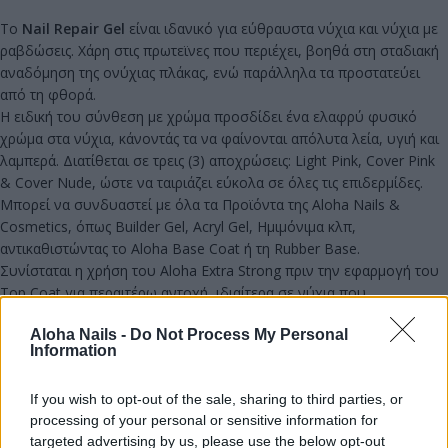
Το
Nail Repair Gel
είναι ιδανικό για εύθραυστα νύχια και νύχια με
ραβδώσεις. Χάρη στις πρωτεϊνες που περιέχει, βοηθά στη σταδιακή
αναδόμηση της ονύχιας πλάκας, ενώ παράλληλα τα προστατεύει
από τη φθορά.
Η ειδική του σύνθεση με χρώμα προσδίδει ένα ελαφρύ φυσικό
χρώμα στα νύχια, κάνοντάς τα να φαίνονται απόλυτα λεία, υγιή και
λαμπερά. Διατίθεται σε τρεις (3) αποχρώσεις: Light Pink, Cover Pink
& Cover Nude, ώστε να ταιριάζει εύκολα σε όλες τις επιδερμίδες.
Μπορεί να συνδυαστεί με όλα τα Προϊόντα της Aloha Nails &
Cosmetics, όπως Builder Gel, Acryl Gel, Ημιμόνιμα κλπ,
αντικαθιστώντας το Aloha Base Coat ή τη Rubber Base.
Συνίσταται η χρήση του Aloha Extra Strong πριν την εφαρμογή του
Top Coat για περαιτέρω αντοχή, ιδιαίτερα σε νύχια που
ξεφλουδίζουν.
Aloha Nails -
Do Not Process My Personal
Information
Σύνθεση:
Απαλλαγμένο από τοξικά συστατικά.
If you wish to opt-out of the sale, sharing to third parties, or
Με ελαφριά οσμή (odorless system).
processing of your personal or sensitive information for
targeted advertising by us, please use the below opt-out
Δεν προκαλεί αλλεργίες. Η ειδική του σύνθεση το καθιστά