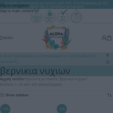
Δωρεάν μεταφορικά για αγορές από 50€ (Για πληρωμές με την
Skip to navigation
κάρτα σας ή τραπεζική μεταφορά)
Skip to main content
MENU
Ειδικά προνόμοια για Επαγγελματίες
& Σπουδαστές
Ομορφιάς
βερνικια νυχιων
Αρχική σελίδα
Προϊόντα με ετικέτα “βερνικια νυχιων”
Βλέπετε 1–25 από 435 αποτελέσματα
Show sidebar
-10%
-10%