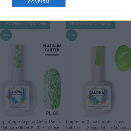
CONFIRM
ΠΡΟΣΘΗΚΗ ΣΤΟ ΚΑΛΑΘΙ
ΠΡΟΣΘΗΚΗ ΣΤΟ ΚΑΛΑΘΙ
-10%
-10%
Ημιμόνιμο βερνίκι Aloha 15ml –
Ημιμόνιμο βερνίκι Aloha Glass
Platinum Glitter PL 05 / Intense
Gel 15ml – Χρώμα GL 05 Διάφανο