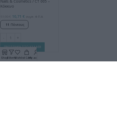
Nails & Cosmetics / CT 005 –
Κόκκινο
10,71
€
11,90
€
συμπ. Φ.Π.Α
11
Πόντους
ΠΡΟΣΘΗΚΗ ΣΤΟ ΚΑΛΑΘΙ
Shop
Filters
Wishlist
Cart
My account
1
2
3
4
…
16
17
18
→
Β. Λάσκου 38 & Χρεμωνίδου
(έναντι Hondos Center)
Παγκράτι, 11633
ΑΘΗΝΑ, ΕΛΛΑΔΑ
Τηλ.: +30 21 0756 5138 – 9