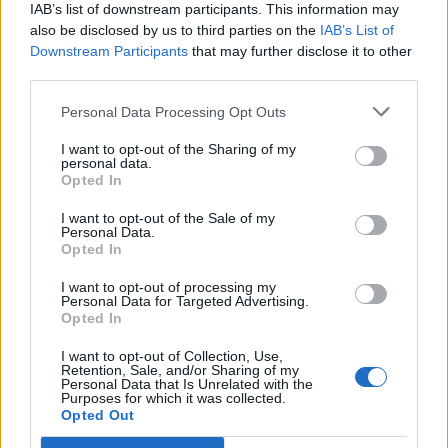
IAB’s list of downstream participants. This information may
also be disclosed by us to third parties on the
IAB’s List of
-10%
-10%
Downstream Participants
that may further disclose it to other
third parties.
Personal Data Processing Opt Outs
I want to opt-out of the Sharing of my
personal data.
Opted In
I want to opt-out of the Sale of my
Personal Data.
Opted In
I want to opt-out of processing my
Personal Data for Targeted Advertising.
Opted In
Ημιμόνιμο βερνίκι Aloha 15ml –
Ημιμόνιμο βερνίκι Aloha 15ml –
Χρώμα SP 49 (Semi-Transparent
Χρώμα SP 52 (Caramel Chocolate
I want to opt-out of Collection, Use,
Retention, Sale, and/or Sharing of my
Blue Lagoon – Ημιδιάφανο μπλε)
– Σοκολατί Καραμελέ)
Personal Data that Is Unrelated with the
Purposes for which it was collected.
9,81
€
9,81
€
10,90
€
10,90
€
συμπ. Φ.Π.Α
συμπ. Φ.Π.Α
Opted Out
10
Πόντους
10
Πόντους