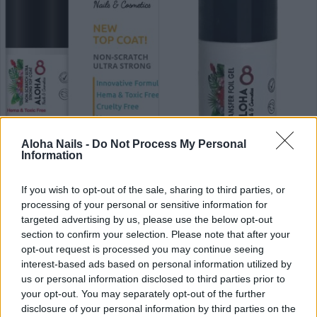
Aloha Nails -
Do Not Process My Personal
Ημιμόνιμο βερνίκι ALOHA 8ml –
Ημιμόνιμο βερνίκι Aloha 8ml –
Information
Non-Scratch Ultra Strong Top
Transfer Foil Gel / Gel για Foil
Coat / Ημιμόνιμο Top Coat Non-
Stickers
If you wish to opt-out of the sale, sharing to third parties, or
Scratched
processing of your personal or sensitive information for
7,20
€
targeted advertising by us, please use the below opt-out
συμπ. Φ.Π.Α
9,00
€
section to confirm your selection. Please note that after your
συμπ. Φ.Π.Α
8
Πόντους
opt-out request is processed you may continue seeing
9
Πόντους
interest-based ads based on personal information utilized by
us or personal information disclosed to third parties prior to
your opt-out. You may separately opt-out of the further
ΠΡΟΣΘΗΚΗ ΣΤΟ ΚΑΛΑΘΙ
disclosure of your personal information by third parties on the
ΠΡΟΣΘΗΚΗ ΣΤΟ ΚΑΛΑΘΙ