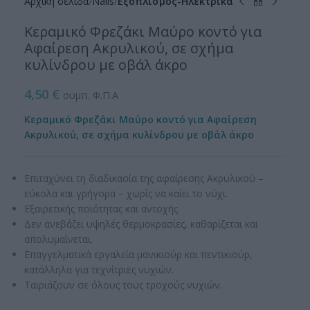
Αρχική σελίδα
Nails
Εξοπλισμός-Ηλεκτρικά
Κεραμικό Φρεζάκι Μαύρο κοντό για
Αφαίρεση Ακρυλικού, σε σχήμα
κυλίνδρου με οβάλ άκρο
4,50
€
συμπ. Φ.Π.Α
Κεραμικό Φρεζάκι Μαύρο κοντό για Αφαίρεση
Ακρυλικού, σε σχήμα κυλίνδρου με οβάλ άκρο
Επιταχύνει τη διαδικασία της αφαίρεσης Ακρυλικού –
εύκολα και γρήγορα – χωρίς να καίει το νύχι.
Εξαιρετικής ποιότητας και αντοχής
Δεν ανεβάζει υψηλές θερμοκρασίες, καθαρίζεται και
απολυμαίνεται.
Επαγγελματικά εργαλεία μανικιούρ και πεντικιούρ,
κατάλληλα για τεχνίτριες νυχιών.
Ταιριάζουν σε όλους τους τροχούς νυχιών.