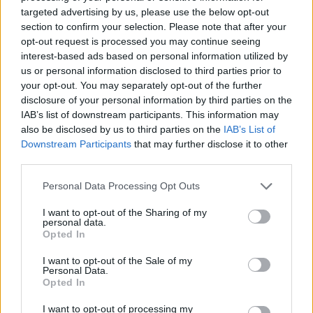
targeted advertising by us, please use the below opt-out
Περιγραφή
section to confirm your selection. Please note that after your
Κεραμικό Φρεζάκι Μαύρο κοντό για Αφαίρεση Ακρυλικού, σε
opt-out request is processed you may continue seeing
interest-based ads based on personal information utilized by
σχήμα κυλίνδρου με οβάλ άκρο
us or personal information disclosed to third parties prior to
your opt-out. You may separately opt-out of the further
disclosure of your personal information by third parties on the
Επιταχύνει τη διαδικασία της αφαίρεσης Ακρυλικού – εύκολα και
IAB’s list of downstream participants. This information may
γρήγορα – χωρίς να καίει το νύχι.
also be disclosed by us to third parties on the
IAB’s List of
Εξαιρετικής ποιότητας και αντοχής
Downstream Participants
that may further disclose it to other
Δεν ανεβάζει υψηλές θερμοκρασίες, καθαρίζεται και απολυμαίνεται.
third parties.
Επαγγελματικά εργαλεία μανικιούρ και πεντικιούρ, κατάλληλα για
τεχνίτριες νυχιών.
Personal Data Processing Opt Outs
Ταιριάζουν σε όλους τους τροχούς νυχιών.
Αποστείρωση
I want to opt-out of the Sharing of my
personal data.
Opted In
Όλα τα φρεζάκια, αποστειρώνονται πάντα σε υψηλή θερμοκρασία.
Μπορείτε να τα βάλετε στον αποστειρωτή κρυστάλλων ή σε
I want to opt-out of the Sale of my
κλίβανο υψηλής θερμοκρασίας.
Personal Data.
Opted In
Μην τα αποστειρώνετε σε UV καθώς δεν προσφέρει προστασία από
ιούς και μύκητες.
I want to opt-out of processing my