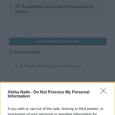
Αν αγοράσετε αυτό το προϊόν θα κερδίσετε
5
Πόντους .
ΠΡΟΣΘΗΚΗ ΣΤΟ ΚΑΛΑΘΙ
Add to wishlist
4
People watching this product now!
Κωδικός προϊόντος:
DB_CSC-1-1
Κατηγορίες:
Nail Electrics
,
Εξοπλισμός-Ηλεκτρικά
,
Aloha Nails -
Do Not Process My Personal
Information
Τροχοί & Εξαρτήματα
,
Φρεζάκια Τροχού
Share:
If you wish to opt-out of the sale, sharing to third parties, or
processing of your personal or sensitive information for