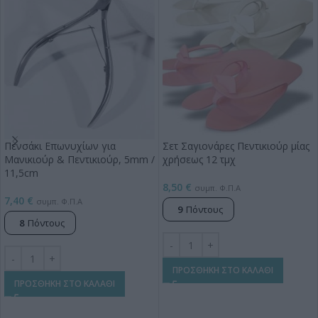
Πενσάκι Επωνυχίων για
Σετ Σαγιονάρες Πεντικιούρ μίας
Μανικιούρ & Πεντικιούρ, 5mm /
χρήσεως 12 τμχ
11,5cm
8,50
€
συμπ. Φ.Π.Α
7,40
€
συμπ. Φ.Π.Α
9
Πόντους
8
Πόντους
ΠΡΟΣΘΗΚΗ ΣΤΟ ΚΑΛΑΘΙ
ΠΡΟΣΘΗΚΗ ΣΤΟ ΚΑΛΑΘΙ