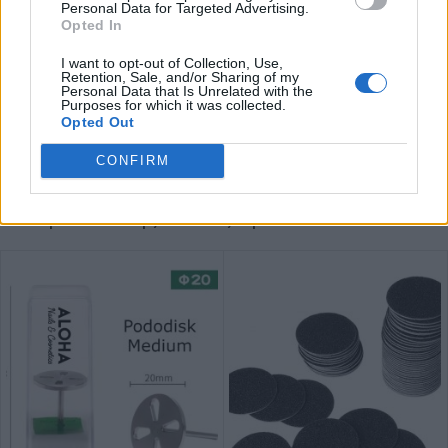
Η αποστείρωση είναι βασική και δε πρέπει να την αμελείτε ποτέ.
Personal Data for Targeted Advertising.
Ακολουθήστε τις οδηγίες του κατασκευαστή για τον αποστειρωτή ή
Opted In
κλίβανο που χρησιμοποιείτε, σχετικά με τον απαραίτητο χρόνο
I want to opt-out of Collection, Use,
αποστείρωσης.
Retention, Sale, and/or Sharing of my
Personal Data that Is Unrelated with the
Purposes for which it was collected.
Επιπλέον πληροφορίες
Opted Out
ΙΔΙΟΤΗΤΕΣ
CONFIRM
Μπορεί επίσης να σας αρέσει…