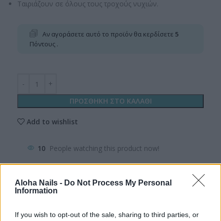
Ταιριάζουν σε όλους τους τροχούς νυχιών.
Αν αγοράσετε αυτό το προϊόν θα κερδίσετε
5
Πόντους .
ΠΡΟΣΘΗΚΗ ΣΤΟ ΚΑΛΑΘΙ
Add to wishlist
10
People watching this product now!
Aloha Nails -
Do Not Process My Personal
Κωδικός προϊόντος:
DB_BF-GR
Information
Κατηγορίες:
Nail Electrics
,
Εξοπλισμός-Ηλεκτρικά
,
Τροχοί & Εξαρτήματα
,
Φρεζάκια Τροχού
If you wish to opt-out of the sale, sharing to third parties, or