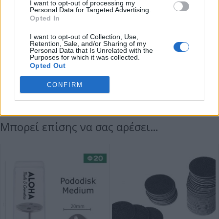
Μην τα αποστειρώνετε σε UV καθώς δεν προσφέρει προστασία από
I want to opt-out of processing my
Personal Data for Targeted Advertising.
ιούς και μύκητες.
Opted In
Η αποστείρωση είναι βασική και δε πρέπει να την αμελείτε ποτέ.
Ακολουθήστε τις οδηγίες του κατασκευαστή για τον αποστειρωτή ή
I want to opt-out of Collection, Use,
Retention, Sale, and/or Sharing of my
κλίβανο που χρησιμοποιείτε, σχετικά με τον απαραίτητο χρόνο
Personal Data that Is Unrelated with the
αποστείρωσης.
Purposes for which it was collected.
Opted Out
Επιπλέον πληροφορίες
CONFIRM
ΙΔΙΟΤΗΤΕΣ
Μπορεί επίσης να σας αρέσει…