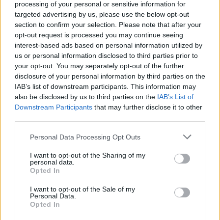
Share:
processing of your personal or sensitive information for
targeted advertising by us, please use the below opt-out
section to confirm your selection. Please note that after your
opt-out request is processed you may continue seeing
Περιγραφή
interest-based ads based on personal information utilized by
Κεραμικό Φρεζάκι Πράσινο κοντό για Αφαίρεση Gel, Acryl Gel
us or personal information disclosed to third parties prior to
& Ακρυλικού σε σχήμα κυλίνδρου με επίπεδο άκρο
your opt-out. You may separately opt-out of the further
disclosure of your personal information by third parties on the
IAB’s list of downstream participants. This information may
Επιταχύνει τη διαδικασία της αφαίρεσης Gel & Acryl Gel &
also be disclosed by us to third parties on the
IAB’s List of
Ακρυλικού – εύκολα και γρήγορα – χωρίς να καίει το νύχι.
Downstream Participants
that may further disclose it to other
Εξαιρετικής ποιότητας και αντοχής
third parties.
Δεν ανεβάζει υψηλές θερμοκρασίες, καθαρίζεται και απολυμαίνεται.
Επαγγελματικά εργαλεία μανικιούρ και πεντικιούρ, κατάλληλα για
Personal Data Processing Opt Outs
τεχνίτριες νυχιών.
I want to opt-out of the Sharing of my
Ταιριάζουν σε όλους τους τροχούς νυχιών.
personal data.
Αποστείρωση
Opted In
Όλα τα φρεζάκια, αποστειρώνονται πάντα σε υψηλή θερμοκρασία.
I want to opt-out of the Sale of my
Personal Data.
Μπορείτε να τα βάλετε στον αποστειρωτή κρυστάλλων ή σε
Opted In
κλίβανο υψηλής θερμοκρασίας.