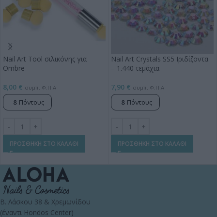
Nail Art Tool σιλικόνης για
Nail Art Crystals SS5 Ιριδίζοντα
Ombre
– 1.440 τεμάχια
8,00
€
7,90
€
συμπ. Φ.Π.Α
συμπ. Φ.Π.Α
8
Πόντους
8
Πόντους
ΠΡΟΣΘΗΚΗ ΣΤΟ ΚΑΛΑΘΙ
ΠΡΟΣΘΗΚΗ ΣΤΟ ΚΑΛΑΘΙ
Β. Λάσκου 38 & Χρεμωνίδου
(έναντι Hondos Center)