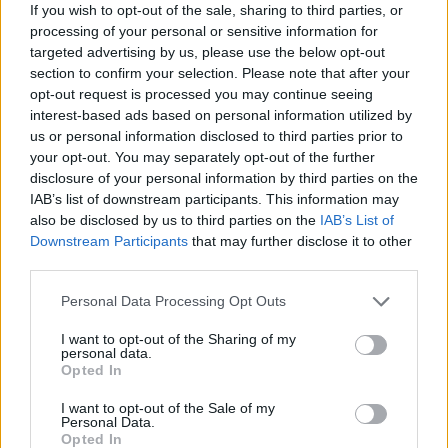
If you wish to opt-out of the sale, sharing to third parties, or
Συλλογή Starry Cat Eye Double Effect:
processing of your personal or sensitive information for
targeted advertising by us, please use the below opt-out
Ημιμόνιμο βερνίκι,
που μεταμορφώνει όλα τα χρώματα με διπλό
section to confirm your selection. Please note that after your
εφέ Glitter & Cat Eye! Εφαρμόζεται πάνω από κάθε χρώμα, πριν το
opt-out request is processed you may continue seeing
Aloha No Wipe Top Coat
. Διατίθεται σε 4 απίθανες αποχρώσεις!
interest-based ads based on personal information utilized by
us or personal information disclosed to third parties prior to
Gold (Χρυσό)
your opt-out. You may separately opt-out of the further
Purple (Μπλε-μωβ)
disclosure of your personal information by third parties on the
Mauve (Φούξια-μωβ)
IAB’s list of downstream participants. This information may
Light Blue (Γαλάζιο)
also be disclosed by us to third parties on the
IAB’s List of
Οδηγίες Εφαρμογής:
Downstream Participants
that may further disclose it to other
third parties.
Κάνουμε ξηρό μανικιούρ.
Περνάμε το νύχι με Buffer και απομακρύνουμε τη σκόνη.
Personal Data Processing Opt Outs
Δεν είναι απαραίτητο να χρησιμοποιηθεί primer πριν την εφαρμογή
I want to opt-out of the Sharing of my
του Aloha Base Coat. Εφόσον εφαρμοστεί, περιμένετε να
personal data.
στεγνώσει για 2 λεπτά περίπου, προτού εφαρμόσετε τη βάση.
Opted In
Περνάμε μία λεπτή στρώση Aloha Base Coat και πολυμερίζουμε.
I want to opt-out of the Sale of my
Περνάμε μία λεπτή στρώση Aloha Color Coat και πολυμερίζουμε.
Personal Data.
Περνάμε δεύτερη λεπτή στρώση Aloha Color, εάν χρειάζεται και
Opted In