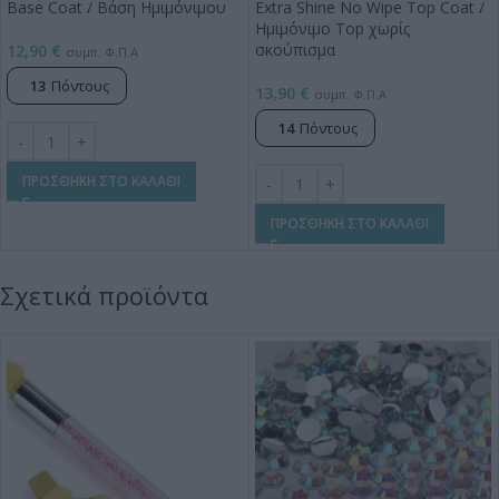
Base Coat / Βάση Ημιμόνιμου
Extra Shine No Wipe Top Coat /
Ημιμόνιμο Top χωρίς
σκούπισμα
12,90
€
συμπ. Φ.Π.Α
13
Πόντους
13,90
€
συμπ. Φ.Π.Α
14
Πόντους
ΠΡΟΣΘΗΚΗ ΣΤΟ ΚΑΛΑΘΙ
ΠΡΟΣΘΗΚΗ ΣΤΟ ΚΑΛΑΘΙ
Σχετικά προϊόντα